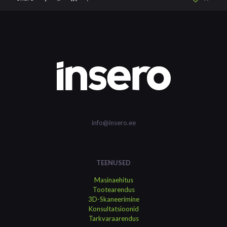
info@insero.ee
TEENUSED
Masinaehitus
Tootearendus
3D-Skaneerimine
Konsultatsioonid
Tarkvaraarendus