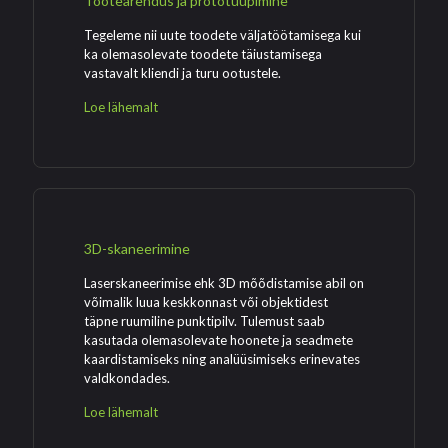
Tootearendus ja prototüüpimine
Tegeleme nii uute toodete väljatöötamisega kui
ka olemasolevate toodete täiustamisega
vastavalt kliendi ja turu ootustele.
Loe lähemalt
3D-skaneerimine
Laserskaneerimise ehk 3D mõõdistamise abil on
võimalik luua keskkonnast või objektidest
täpne ruumiline punktipilv. Tulemust saab
kasutada olemasolevate hoonete ja seadmete
kaardistamiseks ning analüüsimiseks erinevates
valdkondades.
Loe lähemalt