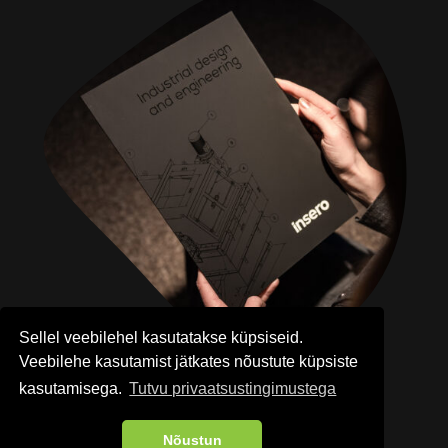
Sellel veebilehel kasutatakse küpsiseid.
Veebilehe kasutamist jätkates nõustute küpsiste
kasutamisega.
Tutvu privaatsustingimustega
MEIE LUGU
Kes on
Insero
?
Nõustun